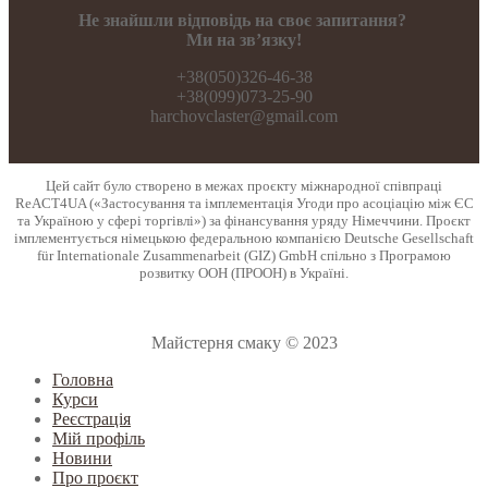
Не знайшли відповідь на своє запитання?
Ми на зв’язку!
+38(050)326-46-38
+38(099)073-25-90
harchovclaster@gmail.com
Цей сайт було створено в межах проєкту міжнародної співпраці
ReACT4UA («Застосування та імплементація Угоди про асоціацію між ЄС
та Україною у сфері торгівлі») за фінансування уряду Німеччини. Проєкт
імплементується німецькою федеральною компанією Deutsche Gesellschaft
für Internationale Zusammenarbeit (GIZ) GmbH спільно з Програмою
розвитку ООН (ПРООН) в Україні.
Майстерня смаку © 2023
Головна
Курси
Реєстрація
Мій профіль
Новини
Про проєкт