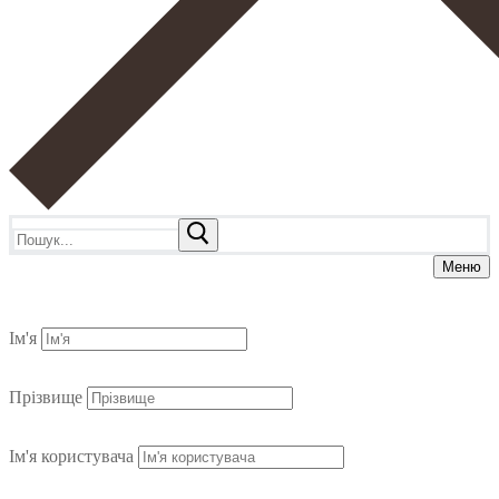
Пошук:
Меню
Ім'я
Прізвище
Ім'я користувача