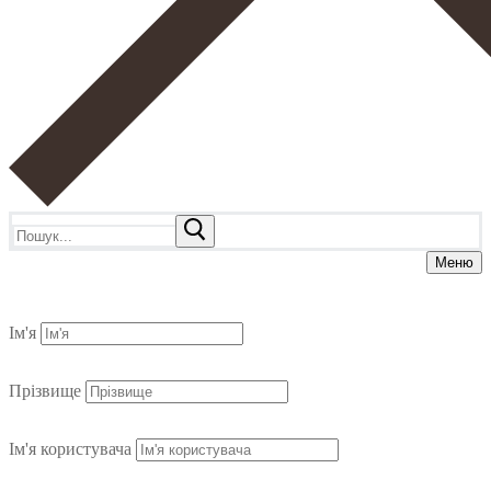
Пошук:
Меню
Ім'я
Прізвище
Ім'я користувача