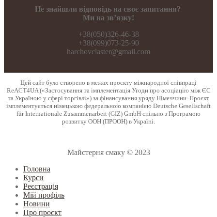
Не знайшли відповідь на своє запитання?
Ми на зв’язку!
+38(050)326-46-38
+38(099)073-25-90
harchovclaster@gmail.com
Цей сайт було створено в межах проєкту міжнародної співпраці
ReACT4UA («Застосування та імплементація Угоди про асоціацію між ЄС
та Україною у сфері торгівлі») за фінансування уряду Німеччини. Проєкт
імплементується німецькою федеральною компанією Deutsche Gesellschaft
für Internationale Zusammenarbeit (GIZ) GmbH спільно з Програмою
розвитку ООН (ПРООН) в Україні.
Майстерня смаку © 2023
Головна
Курси
Реєстрація
Мій профіль
Новини
Про проєкт