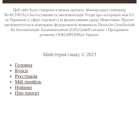
Цей сайт було створено в межах проєкту міжнародної співпраці
ReACT4UA («Застосування та імплементація Угоди про асоціацію між ЄС
та Україною у сфері торгівлі») за фінансування уряду Німеччини. Проєкт
імплементується німецькою федеральною компанією Deutsche Gesellschaft
für Internationale Zusammenarbeit (GIZ) GmbH спільно з Програмою
розвитку ООН (ПРООН) в Україні.
Майстерня смаку © 2023
Головна
Курси
Реєстрація
Мій профіль
Новини
Про проєкт