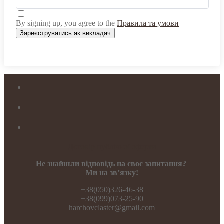
By signing up, you agree to the
Правила та умови
Зареєструватись як викладач
Договір публічної оферти
Не знайшли відповідь на своє запитання?
Ми на зв’язку!
+38(050)326-46-38
+38(099)073-25-90
harchovclaster@gmail.com